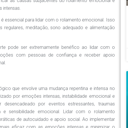
ificar as causas subjacentes do rolamento emocional e
 intensas.
é essencial para lidar com o rolamento emocional. Isso
cos regulares, meditação, sono adequado e alimentação
rte pode ser extremamente benéfico ao lidar com o
emoções com pessoas de confiança e receber apoio
al.
ógico que envolve uma mudança repentina e intensa no
zado por emoções intensas, instabilidade emocional e
 desencadeado por eventos estressantes, traumas
da e sensibilidade emocional. Lidar com o rolamento
práticas de autocuidado e apoio social. Ao implementar
ma mais eficaz com as emoções intensas e minimizar o