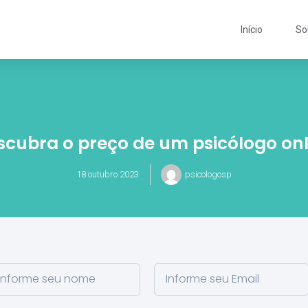
Início
So
scubra o preço de um psicólogo onl
18 outubro 2023
psicologosp