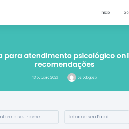
Início
So
 para atendimento psicológico onli
recomendações
13 outubro 2023
psicologosp