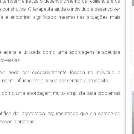
ia também enfatiza o desenvolvimento da resiliência e da
construtiva. O terapeuta ajuda o indivíduo a desenvolver
ida e encontrar significado mesmo nas situações mais
e aceita e utilizada como uma abordagem terapêutica
rovérsias.
apia pode ser excessivamente focada no indivíduo e
 também influenciam a busca por sentido e propósito.
ista como uma abordagem muito simplista para problemas
ntífica da logoterapia, argumentando que ela carece de
orias e práticas.