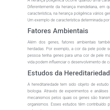
A herança poligênica ocorre quando uma caract
Diferentemente da herança mendeliana, em 
característica, na herança poligênica vários g
Um exemplo de característica determinada por h
Fatores Ambientais
Além dos genes, fatores ambientais també
herdadas. Por exemplo, a cor da pele pode s
pessoa tenha genes para uma cor de pele mai
vida podem influenciar o desenvolvimento de ca
Estudos da Hereditarieda
A hereditariedade tem sido objeto de estud
biologia. Através de experimentos e análise
mecanismos pelos quais os genes são transm
organismos. Esses estudos têm contribuído p