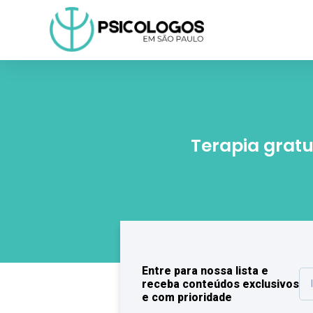
Terapia grat
Entre para nossa lista e
receba conteúdos exclusivos
e com prioridade