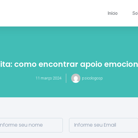
Início
So
uita: como encontrar apoio emocion
11 março 2024
psicologosp