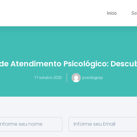
Início
So
 de Atendimento Psicológico: Descu
17 outubro 2023
psicologosp