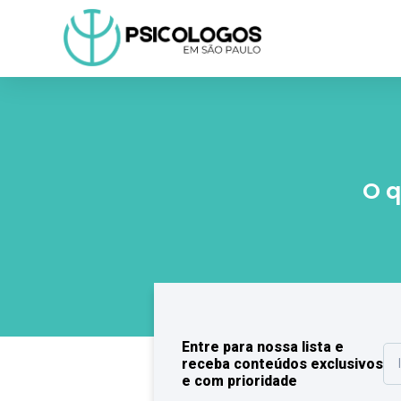
O q
Entre para nossa lista e
receba conteúdos exclusivos
e com prioridade