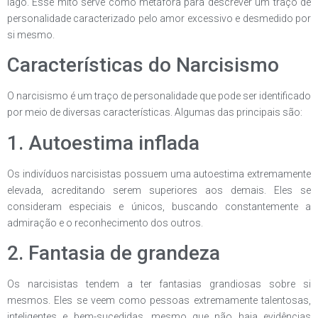
lago. Esse mito serve como metáfora para descrever um traço de
personalidade caracterizado pelo amor excessivo e desmedido por
si mesmo.
Características do Narcisismo
O narcisismo é um traço de personalidade que pode ser identificado
por meio de diversas características. Algumas das principais são:
1. Autoestima inflada
Os indivíduos narcisistas possuem uma autoestima extremamente
elevada, acreditando serem superiores aos demais. Eles se
consideram especiais e únicos, buscando constantemente a
admiração e o reconhecimento dos outros.
2. Fantasia de grandeza
Os narcisistas tendem a ter fantasias grandiosas sobre si
mesmos. Eles se veem como pessoas extremamente talentosas,
inteligentes e bem-sucedidas, mesmo que não haja evidências