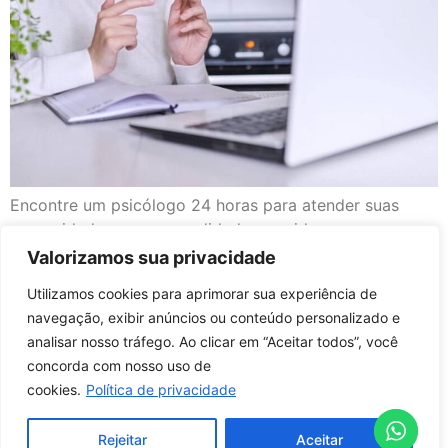
Encontre um psicólogo 24 horas para atender suas
necessidades com comodidade e rapidez.
Valorizamos sua privacidade
Utilizamos cookies para aprimorar sua experiência de
navegação, exibir anúncios ou conteúdo personalizado e
analisar nosso tráfego. Ao clicar em “Aceitar todos”, você
concorda com nosso uso de
Início
Política de Privacidade
Termos de uso
Aviso Legal
Glossário
cookies.
Política de privacidade
Copyright 2026 © Todos os direitos reservados.
Rejeitar
Aceitar